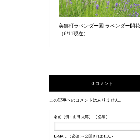
美郷町ラベンダー園 ラベンダー開
（6/11現在）
0 コメント
この記事へのコメントはありません。
名前（例：山田 太郎）
( 必須 )
E-MAIL
( 必須 ) - 公開されません -