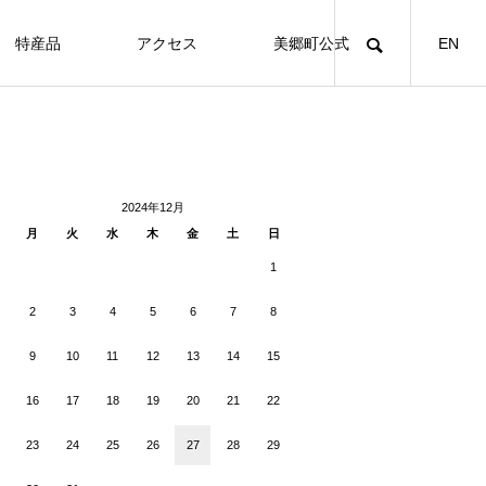
特産品
アクセス
美郷町公式
EN
_tcd086/functions/menu.php
_tcd086/functions/menu.php
_tcd086/functions/menu.php
40
40
40
2024年12月
月
火
水
木
金
土
日
1
2
3
4
5
6
7
8
9
10
11
12
13
14
15
16
17
18
19
20
21
22
23
24
25
26
27
28
29