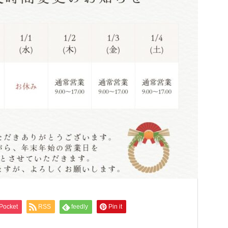
Pocket
RSS
feedly
Pin it