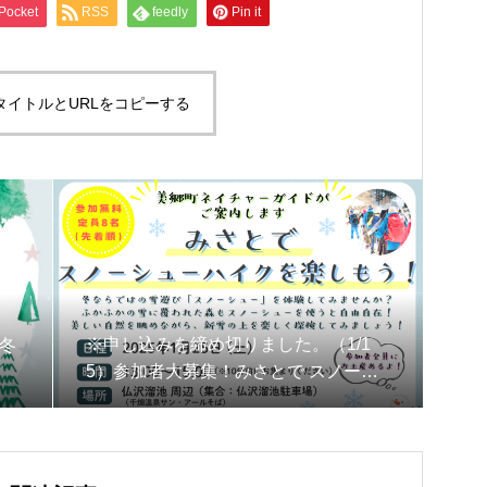
Pocket
RSS
feedly
Pin it
タイトルとURLをコピーする
※申し込みを締め切りました。（1/1
冬
5）参加者大募集！みさとで スノーシ
ューハイクを楽しもう！