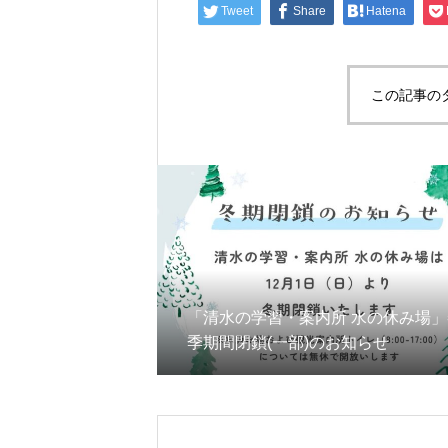
Tweet
Share
Hatena
この記事の
「清水の学習・案内所 水の休み場」
季期間閉鎖(一部)のお知らせ